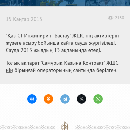
2130
15 Қаңтар 2015
"Қаз-СТ Инжиниринг Бастау" ЖШС-нің
активтерін
жүзеге асыру бойынша қайта сауда жүргізіледі.
Сауда 2015 жылдың 13 ақпанында өтеді.
Толық ақпарат
"Самұрық-Қазына Контракт" ЖШС-
нің
бірыңғай операторының сайтында берілген.