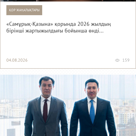
ҚОР ЖАҢАЛЫҚТАРЫ
«Самұрық-Қазына» қорында 2026 жылдың
бірінші жартыжылдығы бойынша өнді...
04.08.2026
159