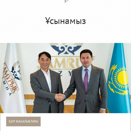
Ұсынамыз
ҚОР ЖАҢАЛЫҚТАРЫ