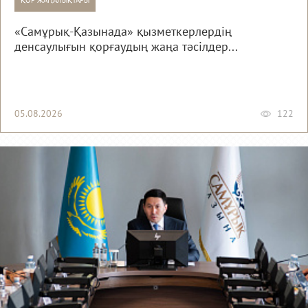
ҚОР ЖАҢАЛЫҚТАРЫ
«Самұрық-Қазынада» қызметкерлердің
денсаулығын қорғаудың жаңа тәсілдер...
05.08.2026
122