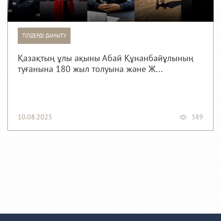
ТІЛДЕРДІ ДАМЫТУ
Қазақтың ұлы ақыны Абай Құнанбайұлының
туғанына 180 жыл толуына және Ж...
10.08.2025
389