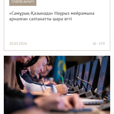
ТІЛДЕРДІ ДАМЫТУ
«Самұрық-Қазынада» Наурыз мейрамына
арналған салтанатты шара өтті
20.03.2026
439