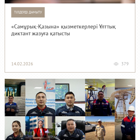
ТІЛДЕРДІ ДАМЫТУ
«Самұрық-Қазына» қызметкерлері Ұлттық
диктант жазуға қатысты
14.02.2026
379