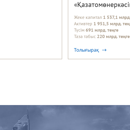
«Қазатомөнеркәсі
Жеке капитал
1 537,1 млрд
Активтер
1 951,5 млрд. тең
Түсім
691 млрд. теңге
Таза табыс
220 млрд. теңге
Толығырақ