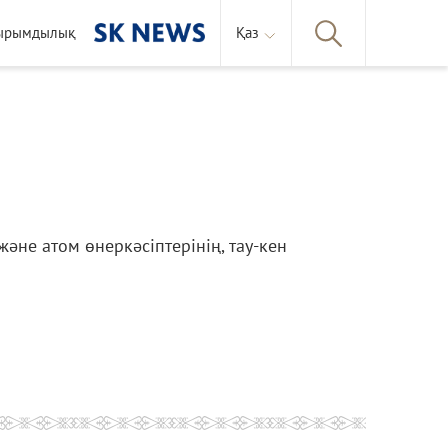
ырымдылық
Қаз
әне атом өнеркәсіптерінің, тау-кен