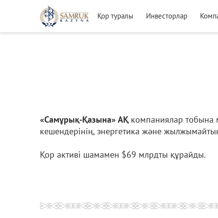
Қор туралы
Инвесторлар
Комп
«Самұрық-Қазына» АҚ
компаниялар тобына мұ
кешендерінің, энергетика және жылжымайтын
Қор активі шамамен $69 млрдты құрайды.