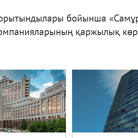
орытындылары бойынша «Самұ
омпанияларының қаржылық көрс