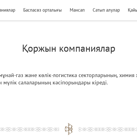
аниялар
Баспасөз орталығы
Мансап
Сатып алулар
Қай
Қоржын компаниялар
най-газ және көлік-логистика секторларының, химия ж
 мүлік салаларының кәсіпорындары кіреді.