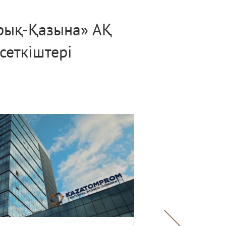
рық-Қазына» АҚ
еткіштері