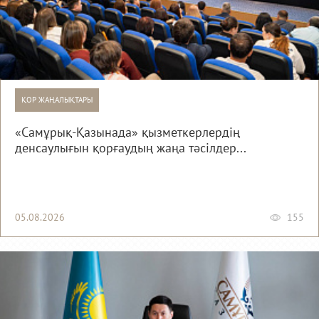
ҚОР ЖАҢАЛЫҚТАРЫ
«Самұрық-Қазынада» қызметкерлердің
денсаулығын қорғаудың жаңа тәсілдер...
05.08.2026
155