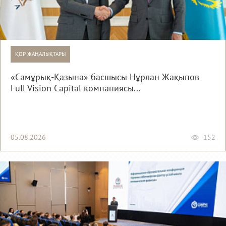
ҚОР ЖАҢАЛЫҚТАРЫ
«Самұрық-Қазына» басшысы Нұрлан Жақыпов
Full Vision Capital компаниясы...
05.08.2026
152