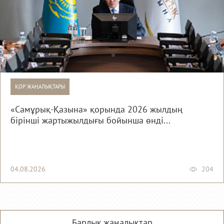
ҚОР ЖАҢАЛЫҚТАРЫ
«Самұрық-Қазына» қорында 2026 жылдың
бірінші жартыжылдығы бойынша өнді...
04.08.2026
204
Барлық жаңалықтар