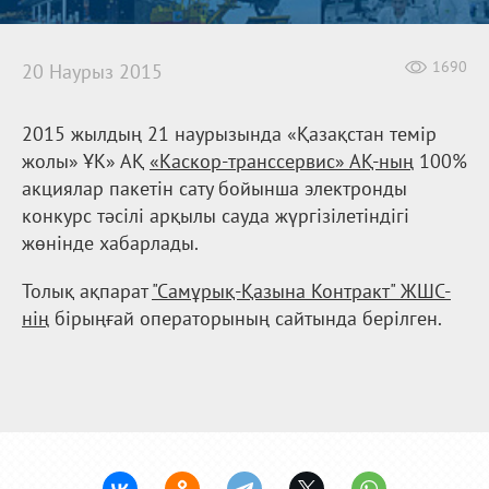
1690
20 Наурыз 2015
2015 жылдың 21 наурызында «Қазақстан темір
жолы» ҰК» АҚ
«Каскор-транссервис» АҚ-ның
100%
акциялар пакетін сату бойынша электронды
конкурс тәсілі арқылы сауда жүргізілетіндігі
жөнінде хабарлады.
Толық ақпарат
"Самұрық-Қазына Контракт" ЖШС-
нің
бірыңғай операторының сайтында берілген.