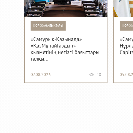
ҚОР ЖАҢАЛЫҚТАРЫ
ҚОР Ж
«Самұрық-Қазынада»
«Сам
«ҚазМұнайГаздың»
Нұрла
қызметінің негізгі бағыттары
Capit
талқы...
07.08.2026
40
05.08.