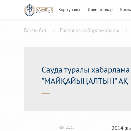
Қор туралы
Инвесторлар
Комп
Басты бет
Баспасөз хабарламалары
Сауда туралы хабарлама
"МАЙҚАЙЫҢАЛТЫН" АҚ
2135
2014 жы