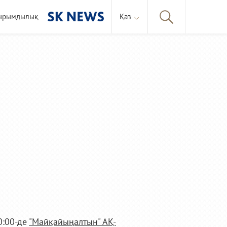
ырымдылық
Қаз
0:00-де
"Майқайыңалтын" АҚ-