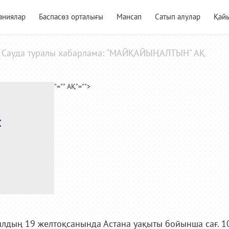
аниялар
Баспасөз орталығы
Мансап
Сатып алулар
Қай
Сауда туралы хабарлама: "МАЙҚАЙЫҢАЛТЫН" АҚ
"="" АҚ"="">
:
лдың 19 желтоқсанында Астана уақыты бойынша сағ. 1