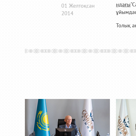
ндағы
"С
01 Желтоқсан
ұйымда
2014
Толық а