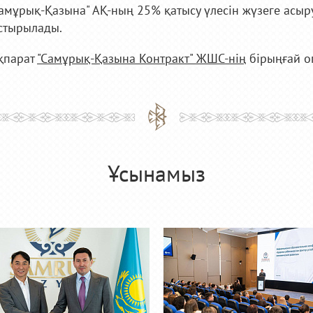
амұрық-Қазына" АҚ-ның 25% қатысу үлесін жүзеге асыр
стырылады.
қпарат
"Самұрық-Қазына Контракт" ЖШС-нің
бірыңғай о
Ұсынамыз