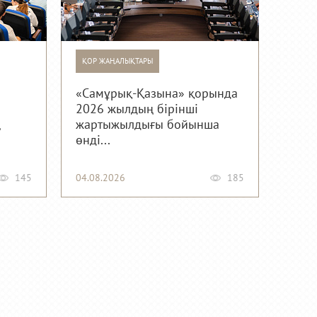
ҚОР ЖАҢАЛЫҚТАРЫ
«Самұрық-Қазына» қорында
2026 жылдың бірінші
ң
жартыжылдығы бойынша
өнді...
145
04.08.2026
185