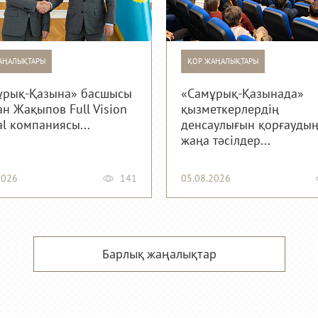
АҢАЛЫҚТАРЫ
ҚОР ЖАҢАЛЫҚТАРЫ
ұрық-Қазына» басшысы
«Самұрық-Қазынада»
н Жақыпов Full Vision
қызметкерлердің
al компаниясы...
денсаулығын қорғауды
жаңа тәсілдер...
2026
141
05.08.2026
Барлық жаңалықтар