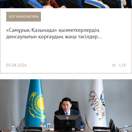
ҚОР ЖАҢАЛЫҚТАРЫ
«Самұрық-Қазынада» қызметкерлердің
денсаулығын қорғаудың жаңа тәсілдер...
05.08.2026
128