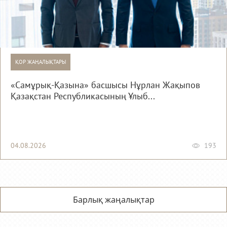
ҚОР ЖАҢАЛЫҚТАРЫ
«Самұрық-Қазына» басшысы Нұрлан Жақыпов
Қазақстан Республикасының Ұлыб...
04.08.2026
193
Барлық жаңалықтар