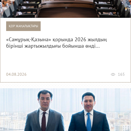
ҚОР ЖАҢАЛЫҚТАРЫ
«Самұрық-Қазына» қорында 2026 жылдың
бірінші жартыжылдығы бойынша өнді...
04.08.2026
165