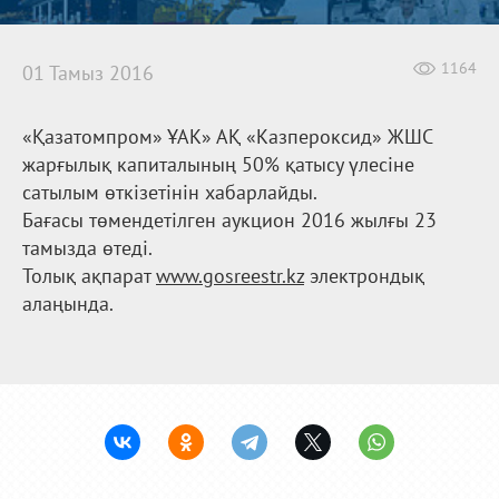
1164
01 Тамыз 2016
«Қазатомпром» ҰАК» АҚ «Казпероксид» ЖШС
жарғылық капиталының 50% қатысу үлесіне
сатылым өткізетінін хабарлайды.
Бағасы төмендетілген аукцион 2016 жылғы 23
тамызда өтеді.
Толық ақпарат
www.gosreestr.kz
электрондық
алаңында.