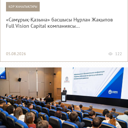
ҚОР ЖАҢАЛЫҚТАРЫ
«Самұрық-Қазына» басшысы Нұрлан Жақыпов
Full Vision Capital компаниясы...
05.08.2026
122