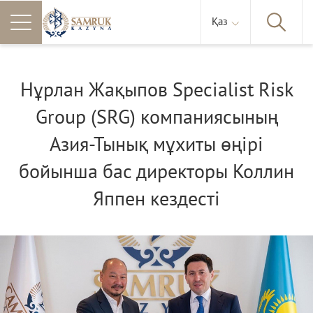
Қаз
Нұрлан Жақыпов Specialist Risk
Group (SRG) компаниясының
Азия-Тынық мұхиты өңірі
бойынша бас директоры Коллин
Яппен кездесті