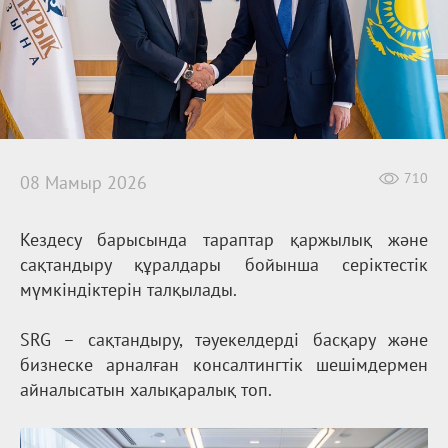
710
08 Мамыр 2026
Кездесу барысында тараптар қаржылық және
сақтандыру құралдары бойынша серіктестік
мүмкіндіктерін талқылады.
SRG – сақтандыру, тәуекелдерді басқару және
бизнеске арналған консалтингтік шешімдермен
айналысатын халықаралық топ.