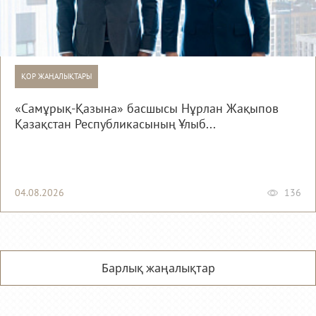
ҚОР ЖАҢАЛЫҚТАРЫ
«Самұрық-Қазына» басшысы Нұрлан Жақыпов
Қазақстан Республикасының Ұлыб...
04.08.2026
136
Барлық жаңалықтар