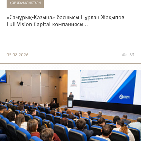
ҚОР ЖАҢАЛЫҚТАРЫ
«Самұрық-Қазына» басшысы Нұрлан Жақыпов
Full Vision Capital компаниясы...
05.08.2026
63