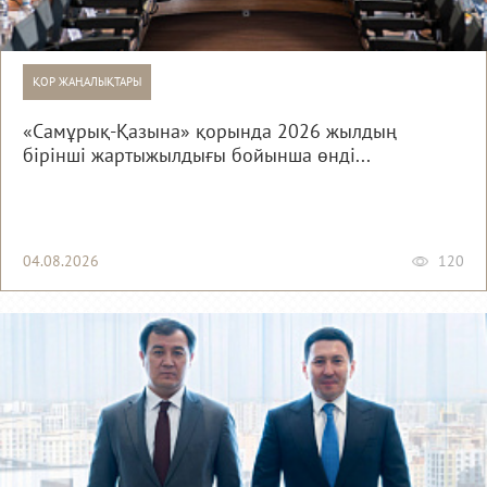
ҚОР ЖАҢАЛЫҚТАРЫ
«Самұрық-Қазына» қорында 2026 жылдың
бірінші жартыжылдығы бойынша өнді...
04.08.2026
120