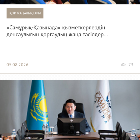
ҚОР ЖАҢАЛЫҚТАРЫ
«Самұрық-Қазынада» қызметкерлердің
денсаулығын қорғаудың жаңа тәсілдер...
05.08.2026
73