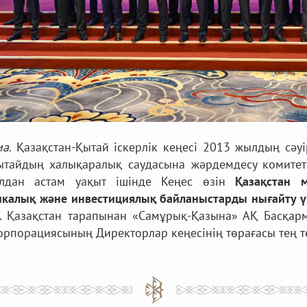
ма
. Қазақстан-Қытай іскерлік кеңесі 2013 жылдың сә
тайдың халықаралық саудасына жәрдемдесу комитет
лдан астам уақыт ішінде Кеңес өзін
Қазақстан 
калық және инвестициялық байланыстарды нығайту үш
. Қазақстан тарапынан «Самұрық-Қазына» АҚ Басқарм
орпорациясының Директорлар кеңесінің төрағасы тең 