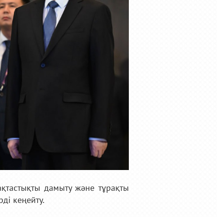
ақтастықты дамыту және тұрақты
рді кеңейту.