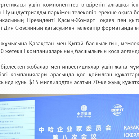
ргетикасы үшін компоненттер өндіретін алғашқы іск
 Шу индустриалды паркімен телекөпір ерекше оқиға бо
икасының Президенті Қасым-Жомарт Тоқаев пен қыта
і Дин Сюэсянның қатысуымен телекөпір форматында өт
жұмысына Қазақстан мен Қытай басшылығын, мемлекет
00 жетекші компанияларының басшылығын қоса алғанда,
бірлескен жобалар мен инвестициялар үшін жаңа мүм
ізгі компаниялары арасында қол қойылған құжаттарм
сында құны $15 миллиардтан асатын 70-ке жуық құжатқ