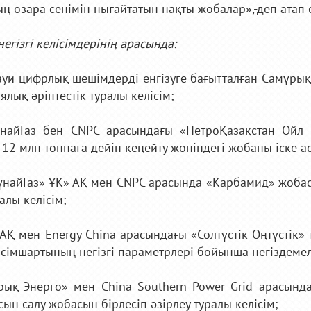
ң өзара сенімін нығайтатын нақты жобалар»,-деп атап ө
егізгі келісімдерінің арасында:
ауи цифрлық шешімдерді енгізуге бағытталған Самұры
ялық әріптестік туралы келісім;
ұнайГаз бен CNPC арасындағы «ПетроҚазақстан Ойл
12 млн тоннаға дейін кеңейту жөніндегі жобаны іске ас
ұнайГаз» ҰК» АҚ мен CNPC арасында «Карбамид» жоба
алы келісім;
АҚ мен Energy China арасындағы «Солтүстік-Оңтүстік»
ісімшартының негізгі параметрлері бойынша негіздемелі
рық-Энерго» мен China Southern Power Grid арасынд
сын салу жобасын бірлесіп әзірлеу туралы келісім;