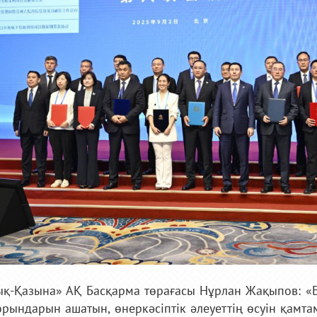
қ-Қазына» АҚ Басқарма төрағасы Нұрлан Жақыпов: «Б
рындарын ашатын, өнеркәсіптік әлеуеттің өсуін қамта