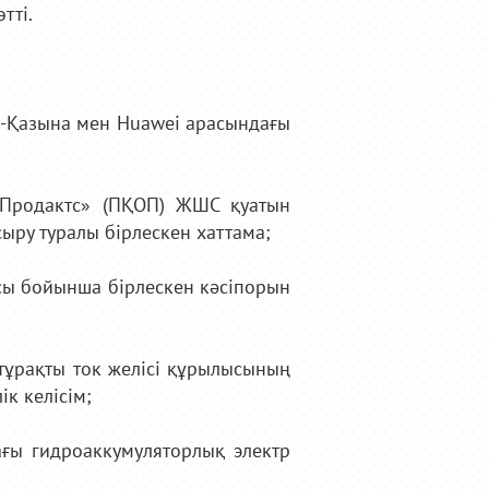
тті.
қ-Қазына мен Huawei арасындағы
 Продактс» (ПҚОП) ЖШС қуатын
ыру туралы бірлескен хаттама;
сы бойынша бірлескен кәсіпорын
 тұрақты ток желісі құрылысының
к келісім;
ағы гидроаккумуляторлық электр