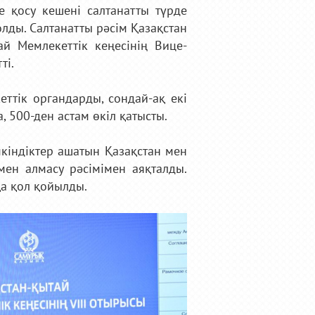
е қосу кешені салтанатты түрде
лды. Салтанатты рәсім Қазақстан
й Мемлекеттік кеңесінің Вице-
ті.
тік органдарды, сондай-ақ екі
 500-ден астам өкіл қатысты.
кіндіктер ашатын Қазақстан мен
ен алмасу рәсімімен аяқталды.
а қол қойылды.