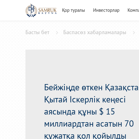
Қор туралы
Инвесторлар
Комп
Басты бет
Баспасөз хабарламалары
Бейжіңде өткен Қазақста
Қытай Іскерлік кеңесі
аясында құны $ 15
миллиардтан асатын 70
құжатқа қол қойылды