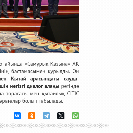
уір айында «Самұрық-Қазына» АҚ
інің бастамасымен құрылды. Он
мен Қытай арасындағы сауда-
ін негізгі диалог алаңы
ретінде
а төрағасы мен қытайлық CITIC
төрағалар болып табылады.