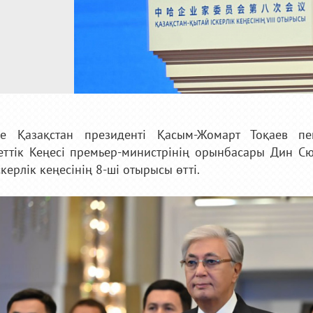
де Қазақстан президенті Қасым-Жомарт Тоқаев п
ттік Кеңесі премьер-министрінің орынбасары Дин Сю
керлік кеңесінің 8-ші отырысы өтті.