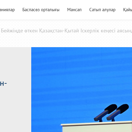
аниялар
Баспасөз орталығы
Мансап
Сатып алулар
Қай
Бейжіңде өткен Қазақстан-Қытай Іскерлік кеңесі аясын
н-