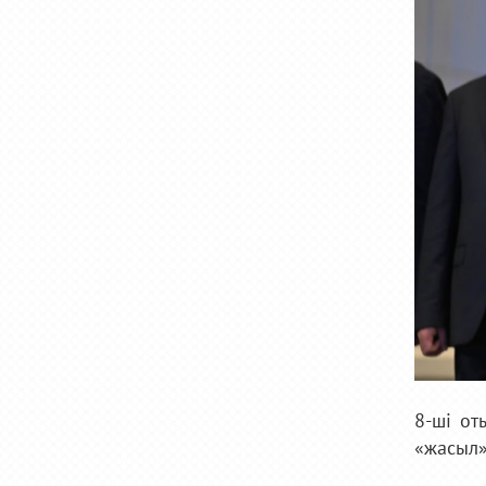
8-ші от
«жасыл» 