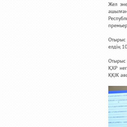
Жел эне
ашылған
Республ
премьер
Отырыс 
елдің 1
Отырыс 
ҚХР нег
ҚҚІК ая