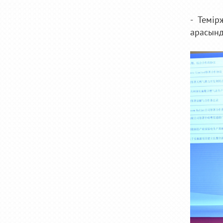
- Темі
арасында