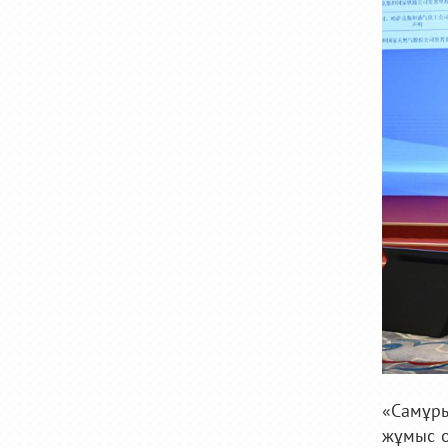
«Самұры
жұмыс о