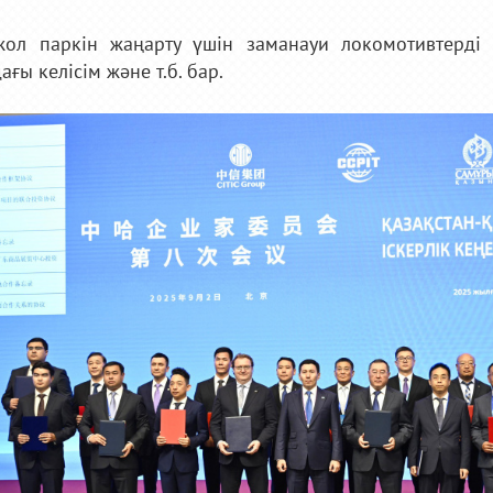
ржол паркін жаңарту үшін заманауи локомотивтерді
ғы келісім және т.б. бар.