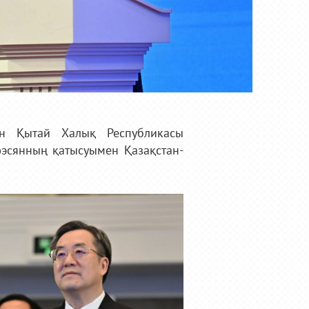
ен Қытай Халық Республикасы
эсянның қатысуымен Қазақстан-