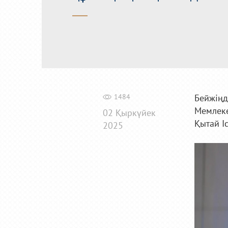
1484
Бейжің
Мемлеке
02 Қыркүйек
Қытай Іс
2025