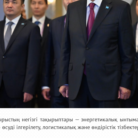
ырыстың негізгі тақырыптары ‒ энергетикалық ынтым
өсуді ілгерілету, логистикалық және өндірістік тізбекте