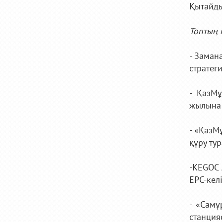
Қытайды
Топтың н
- Заман
стратеги
- ҚазМ
жылына 
- «ҚазМ
құру тур
-KEGOC 
EPC-кел
- «Самұ
станция