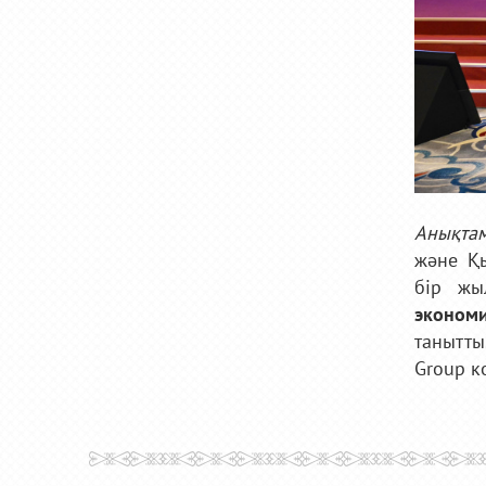
Анықта
және Қы
бір жы
экономи
танытты
Group к