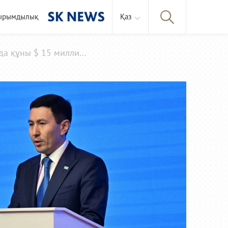
ырымдылық
Қаз
да құны $ 15 милли...