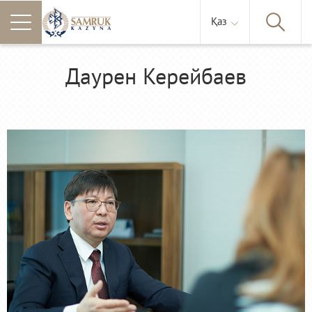
Қаз
Даурен Керейбаев