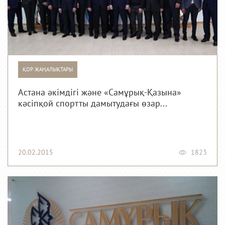
ҚОР ЖАҢАЛЫҚТАРЫ
Астана әкімдігі және «Самұрық-Қазына»
кәсіпқой спортты дамытудағы өзар...
20.02.2015
1823