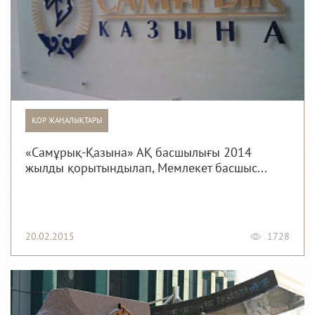
ҚОР ЖАҢАЛЫҚТАРЫ
«Самұрық-Қазына» АҚ басшылығы 2014
жылды қорытындылап, Мемлекет басшыс...
20.02.2015
1728