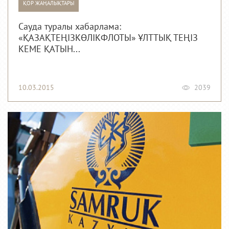
ҚОР ЖАҢАЛЫҚТАРЫ
Сауда туралы хабарлама:
«ҚАЗАҚТЕҢІЗКӨЛІКФЛОТЫ» ҰЛТТЫҚ ТЕҢІЗ
КЕМЕ ҚАТЫН...
10.03.2015
2039