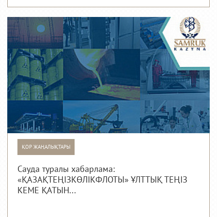
ҚОР ЖАҢАЛЫҚТАРЫ
Сауда туралы хабарлама:
«ҚАЗАҚТЕҢІЗКӨЛІКФЛОТЫ» ҰЛТТЫҚ ТЕҢІЗ
КЕМЕ ҚАТЫН...