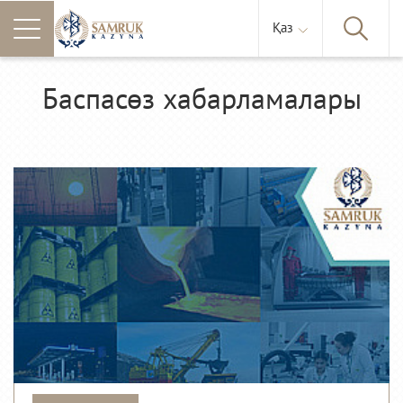
Қаз
Баспасөз хабарламалары