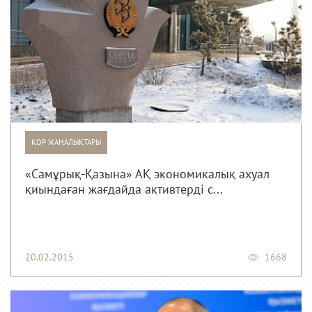
ҚОР ЖАҢАЛЫҚТАРЫ
«Самұрық-Қазына» АҚ экономикалық ахуал
қиындаған жағдайда активтерді с...
20.02.2015
1668