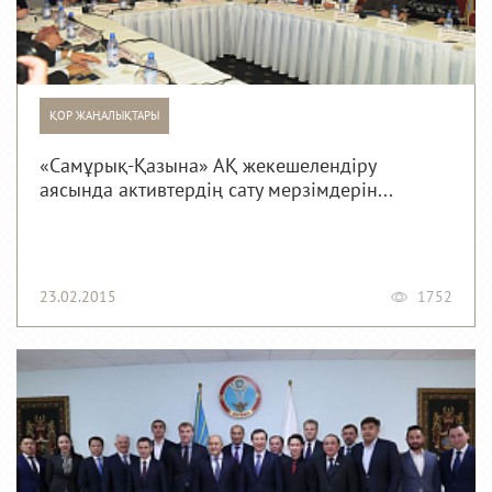
ҚОР ЖАҢАЛЫҚТАРЫ
«Самұрық-Қазына» АҚ жекешелендіру
аясында активтердің сату мерзімдерін...
23.02.2015
1752