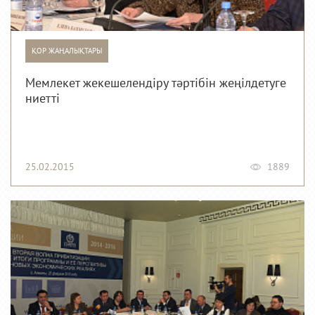
ҚОР ЖАҢАЛЫҚТАРЫ
Мемлекет жекешелендіру тәртібін жеңілдетуге
ниетті
25.02.2015
1889