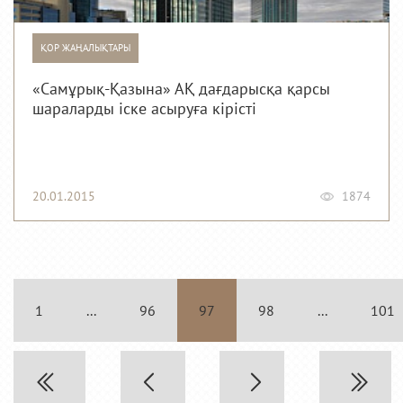
ҚОР ЖАҢАЛЫҚТАРЫ
«Самұрық-Қазына» АҚ дағдарысқа қарсы
шараларды іске асыруға кірісті
20.01.2015
1874
1
...
96
97
98
...
101