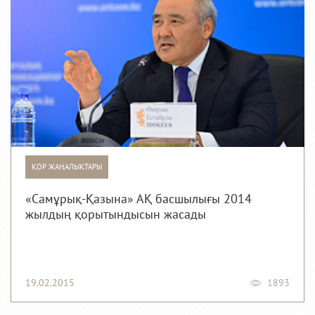
ҚОР ЖАҢАЛЫҚТАРЫ
«Самұрық-Қазына» АҚ басшылығы 2014
жылдың қорытындысын жасады
19.02.2015
1893