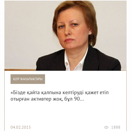
ҚОР ЖАҢАЛЫҚТАРЫ
«Бізде қайта қалпына келтіруді қажет етіп
отырған активтер жоқ, бұл 90...
04.02.2015
1888