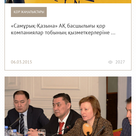
ҚОР ЖАҢАЛЫҚТАРЫ
«Самұрық-Қазына» АҚ басшылығы қор
компаниялар тобының қызметкерлеріне ...
06.03.2015
2027