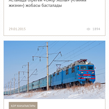
Астанада бірегей «Өмір Жолы» («Линия
жизни») жобасы басталады
29.01.2015
1894
ҚОР ЖАҢАЛЫҚТАРЫ