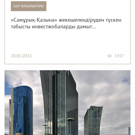
ҚОР ЖАҢАЛЫҚТАРЫ
«Самұрық-Қазына» жекешелендіруден түскен
табысты инвестжобаларды дамыт...
20.01.2015
1927