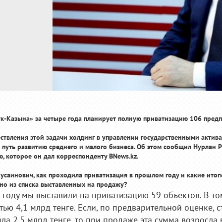
к-Казына» за четыре года планирует полную приватизацию 106 пред
ствления этой задачи холдинг в управлении государственными активам
 путь развитию среднего и малого бизнеса. Об этом сообщил Нурлан
ю, которое он дал корреспонденту BNews.kz.
Кусаинович, как проходила приватизация в прошлом году и какие ито
но из списка выставленных на продажу?
4 году мы выставили на приватизацию 59 объектов. В то
тью 4,1 млрд тенге. Если, по предварительной оценке, с
ла 2,5 млрд тенге, то при продаже эта сумма возросла в 