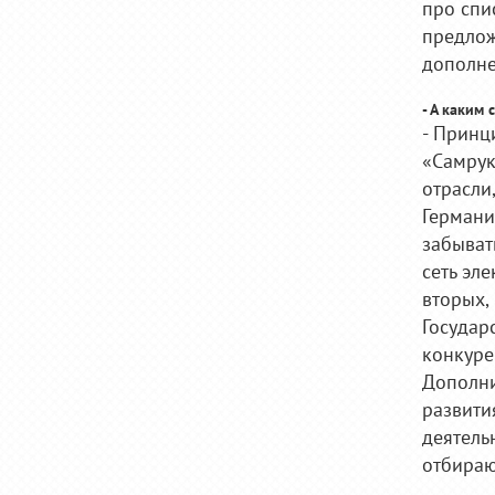
про спи
предлож
дополне
- А каким
- Принц
«Самрук
отрасли
Германи
забыват
сеть эл
вторых,
Государ
конкуре
Дополни
развити
деятель
отбираю