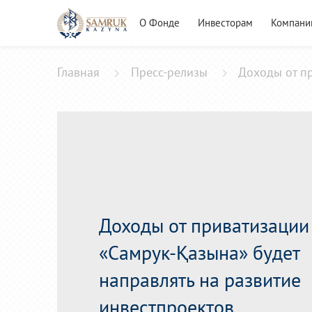
О Фонде
Инвесторам
Компани
Главная
Пресс-релизы
Доходы от пр
Доходы от приватизации
«Самрук-Қазына» будет
направлять на развитие
инвестпроектов