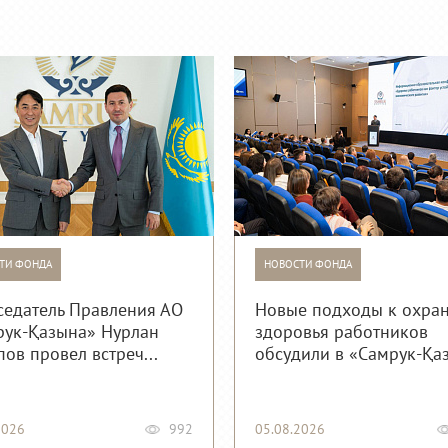
ТИ ФОНДА
НОВОСТИ ФОНДА
седатель Правления АО
Новые подходы к охра
рук-Қазына» Нурлан
здоровья работников
ов провел встреч...
обсудили в «Самрук-Қа
2026
992
05.08.2026