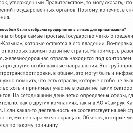
сок, утвержденный Правительством, то могу сказать, что
ений государственных органов. Поэтому, конечно, в сп
ния.
 способом были отобраны предприятия в список для приватизации?
ипы отбора самые простые. Государство четко определ
-Казына», которые остаются в его владении. Во-первых,
, от которых зависит развитие страны. Например, в разв
я, железнодорожная отрасль находится под контролем г
ь про другие особо важные направления. Это трубопро
ектротранспортировки, в общем, это могут быть и инфра
 нужно помнить, что есть отрасли, которые особо не вы
ство хоть и принимает участие в развитие таких секторо
нтов. На сегодняшний день четко определены сферы, где
тельно, как в других компаниях, так и в АО «Самрук-Ка
я. Если какая-то деятельность не соответствует нашей 
ности, мы ее стараемся сокращать. Объекты, которые м
тся по такому принципу.