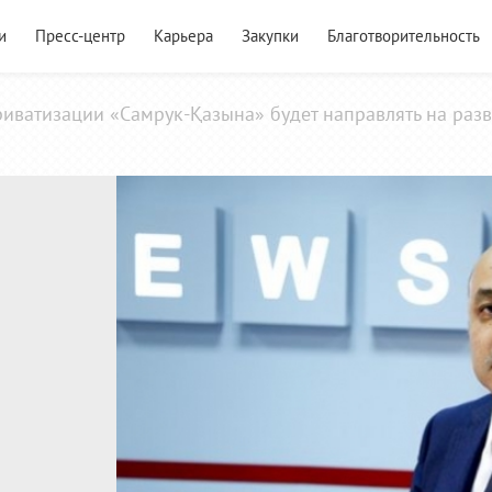
и
Пресс-центр
Карьера
Закупки
Благотворительность
иватизации «Самрук-Қазына» будет направлять на разви