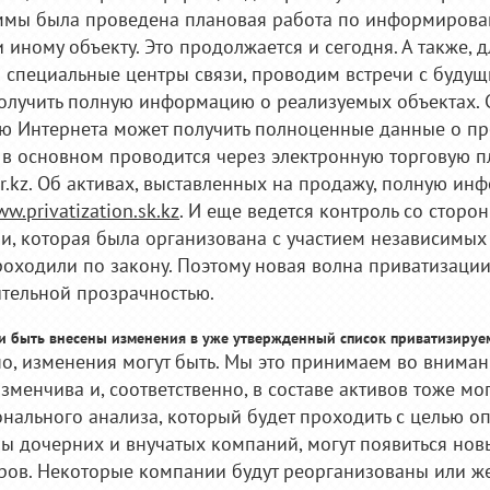
мы была проведена плановая работа по информирован
и иному объекту. Это продолжается и сегодня. А также, 
 специальные центры связи, проводим встречи с будущ
олучить полную информацию о реализуемых объектах. 
 Интернета может получить полноценные данные о пр
 в основном проводится через электронную торговую 
tr.kz. Об активах, выставленных на продажу, полную и
w.privatization.sk.kz
. И еще ведется контроль со стор
и, которая была организована с участием независимых 
роходили по закону. Поэтому новая волна приватизации
тельной прозрачностью.
 ли быть внесены изменения в уже утвержденный список приватизируе
но, изменения могут быть. Мы это принимаем во вниман
изменчива и, соответственно, в составе активов тоже мо
нального анализа, который будет проходить с целью о
ры дочерних и внучатых компаний, могут появиться но
ров. Некоторые компании будут реорганизованы или же