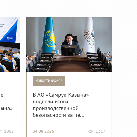
НОВОСТИ ФОНДА
не
В АО «Самрук-Қазына»
подвели итоги
зына»
производственной
безопасности за пе...
1002
04.08.2026
1317