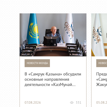
НОВОСТИ ФОНДА
НОВОС
В «Самрук-Қазына» обсудили
Пред
основные направления
«Сам
деятельности «КазМунай...
Жакуп
07.08.2026
331
05.08.