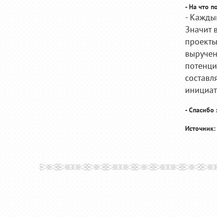
- На что 
- Кажды
Значит 
проекты
выручен
потенци
составл
инициат
- Спасибо
Источник