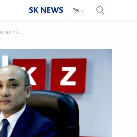
Рус
тие ин...