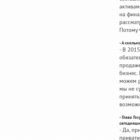
активам
на фина
рассмат
Потому 
- А сколь
- В 2015
обязате
продаже
бизнес.
можем р
мы не с
принять
возможн
- Глава Г
сегодняшн
- Да, п
привати