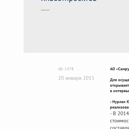
1478
АО «Самру
20 января 2015
Для осуще
открывает
в интервь
- Нурлан 
реализова
- В 201
стоимос
составля