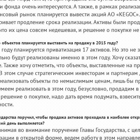
и фонда очень интересуются. А также, в рамках реали
нсовый рынок планируется вывести акций АО «KEGOC».
ривает продление срока реализации. Активы были прода
что их цена совсем недешевая, и решение о покупке н
ко объектов планируется выставить на продажу в 2015 году?
 году планируется приватизация 17 активов. Но это не з
льно будут реализованы именно в этом году. Хочу сказат
. Также хочу отметить, что объекты, выставленные на пр
 В этом случае стратегическим инвесторам и партнерам
еализовать объекты по немыслимым ценам, лишь бы про
умеем реализовать в этом году, безусловно, продадим в
 решение о покупке, надо дать время подумать, взвесит
ости.
осударства поручил, чтобы продажа активов проходила в наиболее откр
ий день выполняется?
ринимая во внимание поручение Главы Государства, с ц
зации в открытой форме, ведем работу в этом направл