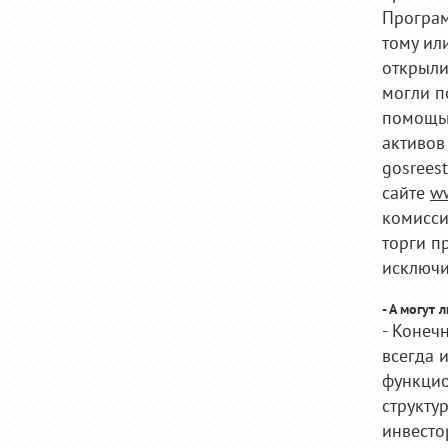
Програм
тому ил
открыли
могли п
помощью
активов
gosrees
сайте
ww
комисси
торги п
исключи
- А могут
- Конеч
всегда 
функцио
структу
инвесто