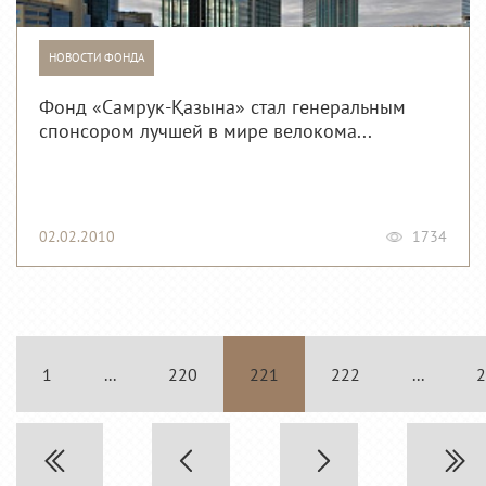
НОВОСТИ ФОНДА
Фонд «Самрук-Қазына» стал генеральным
спонсором лучшей в мире велокома...
02.02.2010
1734
1
...
220
221
222
...
2