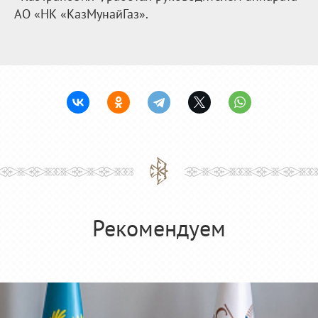
АО «НК «КазМунайГаз».
Рекомендуем